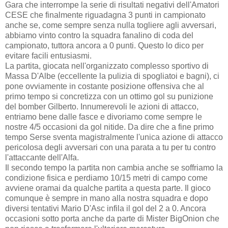
Gara che interrompe la serie di risultati negativi dell'Amatori
CESE che finalmente riguadagna 3 punti in campionato
anche se, come sempre senza nulla togliere agli avversari,
abbiamo vinto contro la squadra fanalino di coda del
campionato, tuttora ancora a 0 punti. Questo lo dico per
evitare facili entusiasmi.
La partita, giocata nell'organizzato complesso sportivo di
Massa D'Albe (eccellente la pulizia di spogliatoi e bagni), ci
pone ovviamente in costante posizione offensiva che al
primo tempo si concretizza con un ottimo gol su punizione
del bomber Gilberto. Innumerevoli le azioni di attacco,
entriamo bene dalle fasce e divoriamo come sempre le
nostre 4/5 occasioni da gol nitide. Da dire che a fine primo
tempo Serse sventa magistralmente l'unica azione di attacco
pericolosa degli avversari con una parata a tu per tu contro
l'attaccante dell'Alfa.
Il secondo tempo la partita non cambia anche se soffriamo la
condizione fisica e perdiamo 10/15 metri di campo come
avviene oramai da qualche partita a questa parte. Il gioco
comunque è sempre in mano alla nostra squadra e dopo
diversi tentativi Mario D'Asc infila il gol del 2 a 0. Ancora
occasioni sotto porta anche da parte di Mister BigOnion che