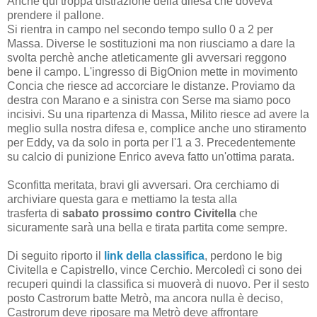
Anche qui troppa distrazione della difesa che doveva
prendere il pallone.
Si rientra in campo nel secondo tempo sullo 0 a 2 per
Massa. Diverse le sostituzioni ma non riusciamo a dare la
svolta perchè anche atleticamente gli avversari reggono
bene il campo. L'ingresso di BigOnion mette in movimento
Concia che riesce ad accorciare le distanze. Proviamo da
destra con Marano e a sinistra con Serse ma siamo poco
incisivi. Su una ripartenza di Massa, Milito riesce ad avere la
meglio sulla nostra difesa e, complice anche uno stiramento
per Eddy, va da solo in porta per l'1 a 3. Precedentemente
su calcio di punizione Enrico aveva fatto un'ottima parata.
Sconfitta meritata, bravi gli avversari. Ora cerchiamo di
archiviare questa gara e mettiamo la testa alla
trasferta di
sabato prossimo contro Civitella
che
sicuramente sarà una bella e tirata partita come sempre.
Di seguito riporto il
link della classifica
,
perdono le big
Civitella e Capistrello, vince Cerchio. Mercoledì ci sono dei
recuperi quindi la classifica si muoverà di nuovo. Per il sesto
posto Castrorum batte Metrò, ma ancora nulla è deciso,
Castrorum deve riposare ma Metrò deve affrontare