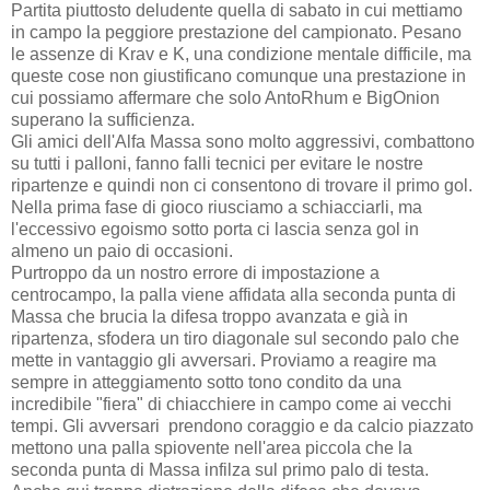
Partita piuttosto deludente quella di sabato in cui mettiamo
in campo la peggiore prestazione del campionato. Pesano
le assenze di Krav e K, una condizione mentale difficile, ma
queste cose non giustificano comunque una prestazione in
cui possiamo affermare che solo AntoRhum e BigOnion
superano la sufficienza.
Gli amici dell'Alfa Massa sono molto aggressivi, combattono
su tutti i palloni, fanno falli tecnici per evitare le nostre
ripartenze e quindi non ci consentono di trovare il primo gol.
Nella prima fase di gioco riusciamo a schiacciarli, ma
l'eccessivo egoismo sotto porta ci lascia senza gol in
almeno un paio di occasioni.
Purtroppo da un nostro errore di impostazione a
centrocampo, la palla viene affidata alla seconda punta di
Massa che brucia la difesa troppo avanzata e già in
ripartenza, sfodera un tiro diagonale sul secondo palo che
mette in vantaggio gli avversari. Proviamo a reagire ma
sempre in atteggiamento sotto tono condito da una
incredibile "fiera" di chiacchiere in campo come ai vecchi
tempi. Gli avversari prendono coraggio e da calcio piazzato
mettono una palla spiovente nell'area piccola che la
seconda punta di Massa infilza sul primo palo di testa.