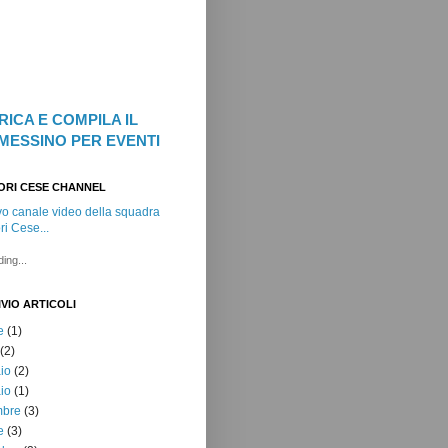
RICA E COMPILA IL
MESSINO PER EVENTI
ORI CESE CHANNEL
vo canale video della squadra
i Cese...
ing...
VIO ARTICOLI
e
(1)
(2)
io
(2)
io
(1)
mbre
(3)
e
(3)