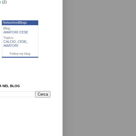
e
(2)
NetworkedBlogs
Blog:
AMATORI CESE
Topics:
CALCIO
,
CESE
,
AMATORI
Follow my blog
A NEL BLOG