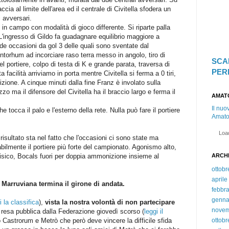
ia al limite dell'area ed il centrale di Civitella sfodera un
i avversari.
in campo con modalità di gioco differente. Si riparte palla
L'ingresso di Gildo fa guadagnare equilibrio maggiore a
e occasioni da gol 3 delle quali sono sventate dal
Antorhum ad incorciare raso terra messo in angolo, tiro di
SCA
l portiere, colpo di testa di K e grande parata, traversa di
PER
acilità arriviamo in porta mentre Civitella si ferma a 0 tiri,
izione. A cinque minuti dalla fine Franz è involato sulla
zzo ma il difensore del Civitella ha il braccio largo e ferma il
AMAT
Il nuo
e tocca il palo e l'esterno della rete. Nulla può fare il portiere
Amator
Load
 risultato sta nel fatto che l'occasioni ci sono state ma
ilmente il portiere più forte del campionato. Agonismo alto,
 fisico, Bocals fuori per doppia ammonizione insieme al
ARCHI
ottobr
aprile
Marruviana termina il girone di andata.
febbra
genna
i la classifica
),
vista la nostra volontà di non partecipare
nove
 resa pubblica dalla Federazione giovedì scorso (
leggi il
no Castrorum e Metrò che però deve vincere la difficile sfida
ottobr