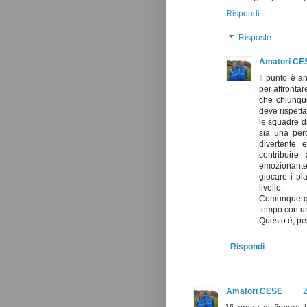
Rispondi
Risposte
Amatori CE
Il punto è a
per affronta
che chiunqu
deve rispetta
le squadre di
sia una perd
divertente 
contribuire
emozionante. 
giocare i pl
livello.
Comunque que
tempo con un
Questo è, per
Rispondi
Amatori CESE
2