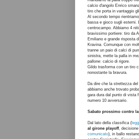
calcio d'angolo Enrico smanacc
tiro che porta in vantaggio gl
Al secondo tempo rientriamo 
bassa e gioco sugli esterni. 
centrocampo. Abbiamo 4 nitid
bravissimo portiere: tiro da 
Emiliano e grande risposta de
Kravina. Comunque con molta f
tranne un paio di calci di pun
sinistra, mette la palla in me
pallone: calcio di rigore.
Gildo trasforma con un tiro ch
nonostante la bravura.
Da dire che la strettezza del
abbiamo anche trovato probab
gara dura dal punto di vista
numero 10 avversario.
Sabato prossimo contro la 
Dal lato della classifica (
legg
al girone playoff
, decisione
comunicato
), in ballo resta