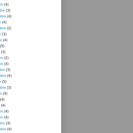
io
(4)
bre
(3)
mbre
(4)
e
(4)
mbre
(2)
o
(3)
io
(4)
(5)
(3)
io
(2)
io
(4)
bre
(3)
mbre
(4)
e
(5)
mbre
(3)
io
(4)
(4)
(4)
io
(4)
io
(4)
bre
(3)
mbre
(4)