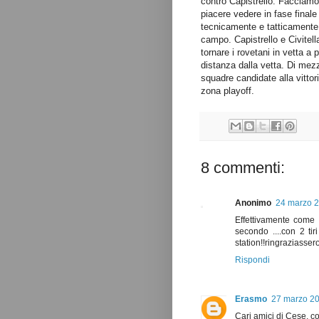
contro Capistrello. Facciamo
piacere vedere in fase final
tecnicamente e tatticamente
campo. Capistrello e Civitell
tornare i rovetani in vetta a 
distanza dalla vetta. Di mezz
squadre candidate alla vitto
zona playoff.
8 commenti:
Anonimo
24 marzo 2
Effettivamente come d
secondo ....con 2 tir
station!!ringraziassero 
Rispondi
Erasmo
27 marzo 20
Cari amici di Cese, com