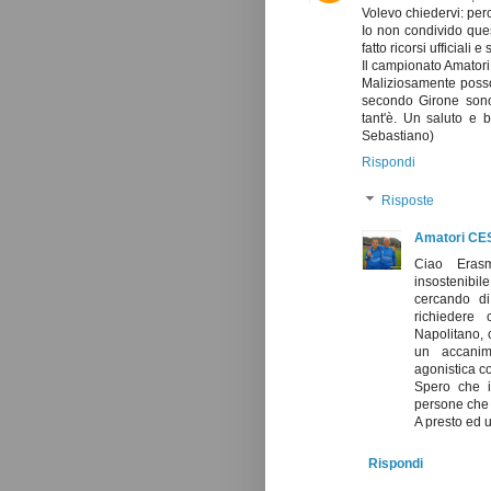
Volevo chiedervi: perc
Io non condivido ques
fatto ricorsi ufficiali 
Il campionato Amatori 
Maliziosamente posso 
secondo Girone sono
tant'è. Un saluto e 
Sebastiano)
Rispondi
Risposte
Amatori CE
Ciao Erasm
insostenibil
cercando di 
richiedere 
Napolitano, c
un accanime
agonistica co
Spero che il
persone che 
A presto ed u
Rispondi