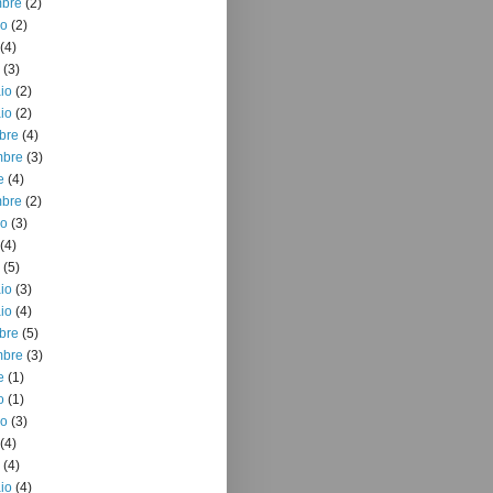
mbre
(2)
io
(2)
(4)
(3)
io
(2)
io
(2)
bre
(4)
mbre
(3)
e
(4)
mbre
(2)
io
(3)
(4)
(5)
io
(3)
io
(4)
bre
(5)
mbre
(3)
e
(1)
o
(1)
io
(3)
(4)
(4)
io
(4)