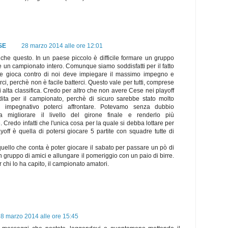
SE
28 marzo 2014 alle ore 12:01
nche questo. In un paese piccolo è difficile formare un gruppo
re un campionato intero. Comunque siamo soddisfatti per il fatto
e gioca contro di noi deve impiegare il massimo impegno e
rci, perchè non è facile batterci. Questo vale per tutti, comprese
 alta classifica. Credo per altro che non avere Cese nei playoff
ita per il campionato, perchè di sicuro sarebbe stato molto
e impegnativo poterci affrontare. Potevamo senza dubbio
 a migliorare il livello del girone finale e renderlo più
Credo infatti che l'unica cosa per la quale si debba lottare per
ayoff è quella di potersi giocare 5 partite con squadre tutte di
llo che conta è poter giocare il sabato per passare un pò di
 gruppo di amici e allungare il pomeriggio con un paio di birre.
 chi lo ha capito, il campionato amatori.
8 marzo 2014 alle ore 15:45