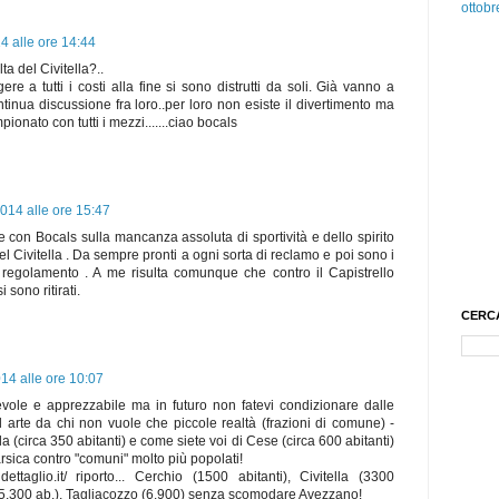
ottobr
4 alle ore 14:44
ulta del Civitella?..
gere a tutti i costi alla fine si sono distrutti da soli. Già vanno a
tinua discussione fra loro..per loro non esiste il divertimento ma
mpionato con tutti i mezzi.......ciao bocals
014 alle ore 15:47
on Bocals sulla mancanza assoluta di sportività e dello spirito
l Civitella . Da sempre pronti a ogni sorta di reclamo e poi sono i
l regolamento . A me risulta comunque che contro il Capistrello
 sono ritirati.
CERC
14 alle ore 10:07
evole e apprezzabile ma in futuro non fatevi condizionare dalle
 arte da chi non vuole che piccole realtà (frazioni di comune) -
a (circa 350 abitanti) e come siete voi di Cese (circa 600 abitanti)
rsica contro "comuni" molto più popolati!
ndettaglio.it/ riporto... Cerchio (1500 abitanti), Civitella (3300
o (5.300 ab.), Tagliacozzo (6.900) senza scomodare Avezzano!