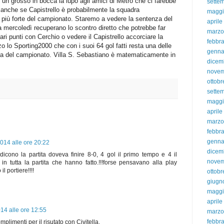
 un grosso in bocca la lupo agli amici di Metrò che ci farebbe
sette
e anche se Capistrello è probabilmente la squadra
magg
 più forte del campionato. Staremo a vedere la sentenza del
aprile
a mercoledì recuperano lo scontro diretto che potrebbe far
marzo
pari punti con Cerchio o vedere il Capistrello accorciare la
febbra
o lo Sporting2000 che con i suoi 64 gol fatti resta una delle
genna
ria del campionato. Villa S. Sebastiano è matematicamente in
dicem
nove
ottobr
sette
magg
aprile
marzo
febbra
genna
014 alle ore 20:22
dicem
icono la partita doveva finire 8-0, 4 gol il primo tempo e 4 il
nove
i in tutta la partita che hanno fatto.!!!forse pensavano alla play
il portiere!!!!
ottobr
giugn
magg
aprile
14 alle ore 12:55
marzo
febbra
plimenti per il risutato con Civitella.