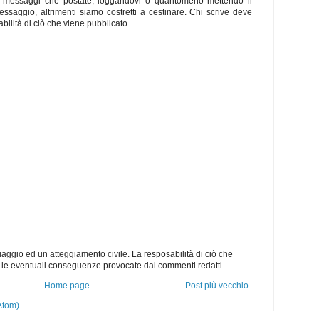
 i messaggi che postate, loggandovi o quantomeno mettendo il
ssaggio, altrimenti siamo costretti a cestinare. Chi scrive deve
ilità di ciò che viene pubblicato.
aggio ed un atteggiamento civile. La resposabilità di ciò che
me le eventuali conseguenze provocate dai commenti redatti.
Home page
Post più vecchio
Atom)