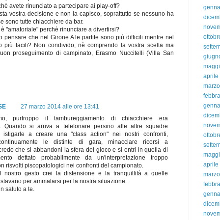
hè avete rinunciato a partecipare ai play-off?
genna
ta vostra decisione e non la capisco, soprattutto se nessuno ha
dicem
e se sono tutte chiacchiere da bar.
nove
è "amatoriale" perchè rinunciare a divertirsi?
ottobr
pensare che nel Girone A le partite sono più difficili mentre nel
 più facili? Non condivido, nè comprendo la vostra scelta ma
sette
buon proseguimento di campinato, Erasmo Nuccitelli (Villa San
giugn
magg
aprile
marzo
febbra
genna
SE
27 marzo 2014 alle ore 13:41
dicem
o, purtroppo il tambureggiamento di chiacchiere era
nove
e. Quando si arriva a telefonare persino alle altre squadre
istigarle a creare una "class action" nei nostri confronti,
ottobr
continuamente le distinte di gara, minacciare ricorsi a
sette
redo che si abbandoni la sfera del gioco e si entri in quella di
magg
nto dettato probabilmente da un'interpretazione troppo
aprile
n risvolti piscopatologici nei confronti del campionato.
 nostro gesto crei la distensione e la tranquillità a quelle
marzo
stavano per ammalarsi per la nostra situazione.
febbra
n saluto a te.
genna
dicem
nove