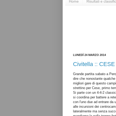
Home
Risultati e classifi
LUNEDÌ 24 MARZO 2014
Civitella :: CESE 
Grande partita sabato a Pero
dire che nonostante qualche
migliori gare di questo campi
strettino per Cese, primo t
Si parte con un 4-4-2 classi
si coordina per battere a rete
con l'uno due ad entrare da 
alle incursioni dei centrocamp
lateralmente ma senza succe
mandiamo la palla troppo fre