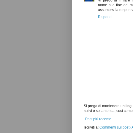
Vi prego di firmare
nome alla fine del me
assumersi la responsab
Rispondi
Si prega di mantenere un lingu
scrivi è soltanto tua, così co
Post più recente
Iscriviti a:
Commenti sul post (