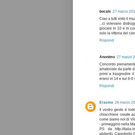
bocals
27 marzo 201
Ciao a tutti visto il ris
...ci volevano distrug
giocare in 10 e in con
solo la vittoria del ca
Rispondi
Anonimo
27 marzo 2
Concordo pienamente c
amatoriale da parte de
primi a trasgredire i
erano in 14 e sul 6-0 si
Rispondi
Erasmo
28 marzo 20
Il vostro gesto è lod
chiacchiere create ad
come siamo noi di Vill
- primeggino nella Ma
PS: da http://italia.i
abitanti), Capistrell