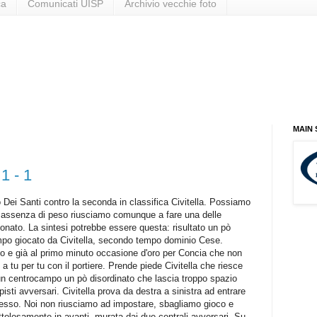
ca
Comunicati UISP
Archivio vecchie foto
MAIN
1 - 1
 Dei Santi contro la seconda in classifica Civitella. Possiamo
 assenza di peso riusciamo comunque a fare una delle
onato. La sintesi potrebbe essere questa: risultato un pò
empo giocato da Civitella, secondo tempo dominio Cese.
co e già al primo minuto occasione d'oro per Concia che non
 a tu per tu con il portiere. Prende piede Civitella che riesce
un centrocampo un pò disordinato che lascia troppo spazio
isti avversari. Civitella prova da destra a sinistra ad entrare
sso. Noi non riusciamo ad impostare, sbagliamo gioco e
ttolosamente in avanti, murata dai due centrali avversari. Su