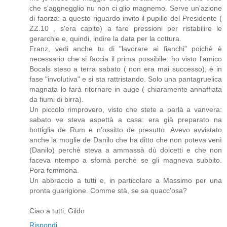
che s'aggnegglio nu non ci glio magnemo. Serve un'azione
di faorza: a questo riguardo invito il pupillo del Presidente (
ZZ.10 , s'era capito) a fare pressioni per ristabilire le
gerarchie e, quindi, indire la data per la cottura.
Franz, vedi anche tu di "lavorare ai fianchi" poichè è
necessario che si faccia il prima possibile: ho visto l'amico
Bocals steso a terra sabato ( non era mai successo); è in
fase "involutiva" e si sta rattristando. Solo una pantagruelica
magnata lo farà ritornare in auge ( chiaramente annaffiata
da fiumi di birra).
Un piccolo rimprovero, visto che stete a parlà a vanvera:
sabato ve steva aspettà a casa: era già preparato na
bottiglia de Rum e n'ossitto de presutto. Avevo avvistato
anche la moglie de Danilo che ha ditto che non poteva venì
(Danilo) perchè steva a ammassà dù dolcetti e che non
faceva ntempo a sfornà perchè se gli magneva subbito.
Pora femmona.
Un abbraccio a tutti e, in particolare a Massimo per una
pronta guarigione. Comme stà, se sa quacc'osa?
Ciao a tutti, Gildo
Rispondi