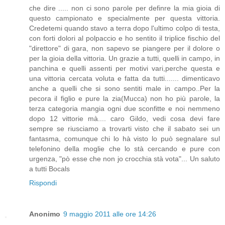
che dire ..... non ci sono parole per definre la mia gioia di
questo campionato e specialmente per questa vittoria.
Credetemi quando stavo a terra dopo l'ultimo colpo di testa,
con forti dolori al polpaccio e ho sentito il triplice fischio del
"direttore" di gara, non sapevo se piangere per il dolore o
per la gioia della vittoria. Un grazie a tutti, quelli in campo, in
panchina e quelli assenti per motivi vari,perche questa e
una vittoria cercata voluta e fatta da tutti....... dimenticavo
anche a quelli che si sono sentiti male in campo..Per la
pecora il figlio e pure la zia(Mucca) non ho più parole, la
terza categoria mangia ogni due sconfitte e noi nemmeno
dopo 12 vittorie mà.... caro Gildo, vedi cosa devi fare
sempre se riusciamo a trovarti visto che il sabato sei un
fantasma, comunque chi lo hà visto lo può segnalare sul
telefonino della moglie che lo stà cercando e pure con
urgenza, "pò esse che non jo crocchia stà vota"... Un saluto
a tutti Bocals
Rispondi
Anonimo
9 maggio 2011 alle ore 14:26