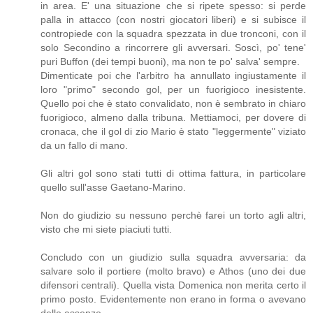
in area. E' una situazione che si ripete spesso: si perde
palla in attacco (con nostri giocatori liberi) e si subisce il
contropiede con la squadra spezzata in due tronconi, con il
solo Secondino a rincorrere gli avversari. Soscì, po' tene'
puri Buffon (dei tempi buoni), ma non te po' salva' sempre.
Dimenticate poi che l'arbitro ha annullato ingiustamente il
loro "primo" secondo gol, per un fuorigioco inesistente.
Quello poi che è stato convalidato, non è sembrato in chiaro
fuorigioco, almeno dalla tribuna. Mettiamoci, per dovere di
cronaca, che il gol di zio Mario è stato "leggermente" viziato
da un fallo di mano.
Gli altri gol sono stati tutti di ottima fattura, in particolare
quello sull'asse Gaetano-Marino.
Non do giudizio su nessuno perchè farei un torto agli altri,
visto che mi siete piaciuti tutti.
Concludo con un giudizio sulla squadra avversaria: da
salvare solo il portiere (molto bravo) e Athos (uno dei due
difensori centrali). Quella vista Domenica non merita certo il
primo posto. Evidentemente non erano in forma o avevano