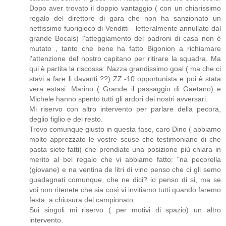
Dopo aver trovato il doppio vantaggio ( con un chiarissimo
regalo del direttore di gara che non ha sanzionato un
nettissimo fuorigioco di Venditti - letteralmente annullato dal
grande Bocals) l'atteggiamento del padroni di casa non è
mutato , tanto che bene ha fatto Bigonion a richiamare
l'attenzione del nostro capitano per ritirare la squadra. Ma
qui è partita la riscossa: Nazza grandissimo goal ( ma che ci
stavi a fare li davanti ??) ZZ.-10 opportunista e poi è stata
vera estasi: Marino ( Grande il passaggio di Gaetano) e
Michele hanno spento tutti gli ardori dei nostri avversari.
Mi riservo con altro intervento per parlare della pecora,
deglio figlio e del resto.
Trovo comunque giusto in questa fase, caro Dino ( abbiamo
molto apprezzato le vostre scuse che testimoniano di che
pasta siete fatti) che prendiate una posizione più chiara in
merito al bel regalo che vi abbiamo fatto: "na pecorella
(giovane) e na ventina de litri di vino penso che ci gli semo
guadagnati comunque, che ne dici? io penso di si, ma se
voi non ritenete che sia così vi invitiamo tutti quando faremo
festa, a chiusura del campionato.
Sui singoli mi riservo ( per motivi di spazio) un altro
intervento.