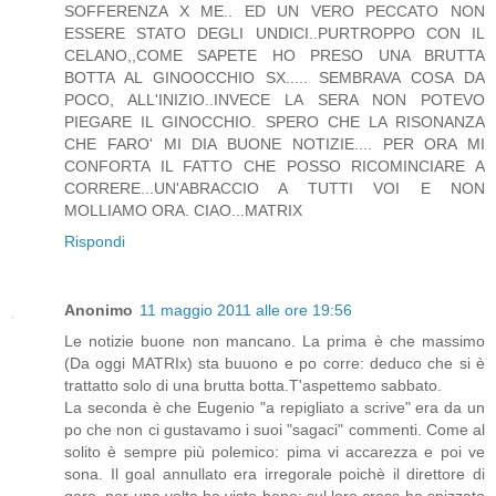
SOFFERENZA X ME.. ED UN VERO PECCATO NON
ESSERE STATO DEGLI UNDICI..PURTROPPO CON IL
CELANO,,COME SAPETE HO PRESO UNA BRUTTA
BOTTA AL GINOOCCHIO SX..... SEMBRAVA COSA DA
POCO, ALL'INIZIO..INVECE LA SERA NON POTEVO
PIEGARE IL GINOCCHIO. SPERO CHE LA RISONANZA
CHE FARO' MI DIA BUONE NOTIZIE.... PER ORA MI
CONFORTA IL FATTO CHE POSSO RICOMINCIARE A
CORRERE...UN'ABRACCIO A TUTTI VOI E NON
MOLLIAMO ORA. CIAO...MATRIX
Rispondi
Anonimo
11 maggio 2011 alle ore 19:56
Le notizie buone non mancano. La prima è che massimo
(Da oggi MATRIx) sta buuono e po corre: deduco che si è
trattatto solo di una brutta botta.T'aspettemo sabbato.
La seconda è che Eugenio "a repigliato a scrive" era da un
po che non ci gustavamo i suoi "sagaci" commenti. Come al
solito è sempre più polemico: pima vi accarezza e poi ve
sona. Il goal annullato era irregorale poichè il direttore di