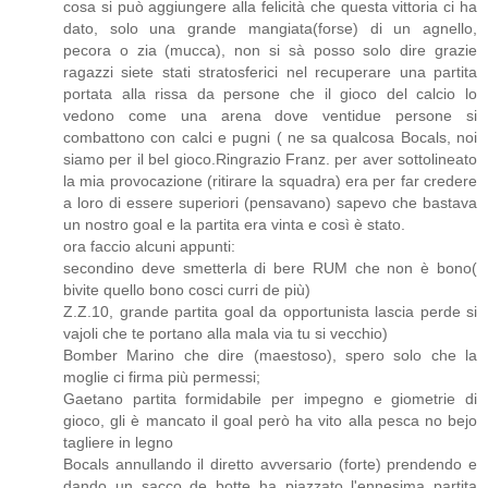
cosa si può aggiungere alla felicità che questa vittoria ci ha
dato, solo una grande mangiata(forse) di un agnello,
pecora o zia (mucca), non si sà posso solo dire grazie
ragazzi siete stati stratosferici nel recuperare una partita
portata alla rissa da persone che il gioco del calcio lo
vedono come una arena dove ventidue persone si
combattono con calci e pugni ( ne sa qualcosa Bocals, noi
siamo per il bel gioco.Ringrazio Franz. per aver sottolineato
la mia provocazione (ritirare la squadra) era per far credere
a loro di essere superiori (pensavano) sapevo che bastava
un nostro goal e la partita era vinta e così è stato.
ora faccio alcuni appunti:
secondino deve smetterla di bere RUM che non è bono(
bivite quello bono cosci curri de più)
Z.Z.10, grande partita goal da opportunista lascia perde si
vajoli che te portano alla mala via tu si vecchio)
Bomber Marino che dire (maestoso), spero solo che la
moglie ci firma più permessi;
Gaetano partita formidabile per impegno e giometrie di
gioco, gli è mancato il goal però ha vito alla pesca no bejo
tagliere in legno
Bocals annullando il diretto avversario (forte) prendendo e
dando un sacco de botte ha piazzato l'ennesima partita