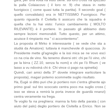
gara, per una volta ha visto bene: sul loro cross ha spizzato
la palla Colaiacovo ( il loro nr. 9) che stava in netto
fuorigioco ( come quasi tutta la partita). Il secondo goal (
quello convalidato) era in NETTISSIMO Fuorigioco. Per
quanto riguarda il Civitella ti assicuro che la squadra è
quella che tu hai visto: l'unico cambiamento ( MOLTO
RILEVANTE) è il portiere. In passato gli abbiamo dato
sempre lezioni memorabili. Tutto questo, per un attimo,
acuisce il rimpianto ma " ci accontentemo".
La proposta di Mirko è interessante ( se vede che sta a
studià da Amatore): tuttavia è manchevole di quaccosa. Jo
Presidente mette gl'agneglio e la issi mica se ne vovo escì
co na cria de vino. Nu tenemo diversi otri: chi pe l'ò vino, chi
pe la birra ( ZZ.10, senza fa nomi) e chi pe l'ò Rhum ( ve
lasso a vu ndovinà chi è. Chi vince ci pago na spinetta)
Quindi, cari amici della 3^ dovete integrare earticolare la
proposta), magari potemo scommette suglio risultato.
Ha, Eugè si ditto puri che jo portiero non c'entra gfnente ajo
primo goal: sul tiro scoccato centra poco ma suglio cross (
isso se steva a remirà la porta invece de guardà nnanzi)
centra veramente na frega.
Te voglio fa na preghiera: manna la foto della parata ( con
aiuto del palo) deglio portiero de Civitella a Enrico. Non se