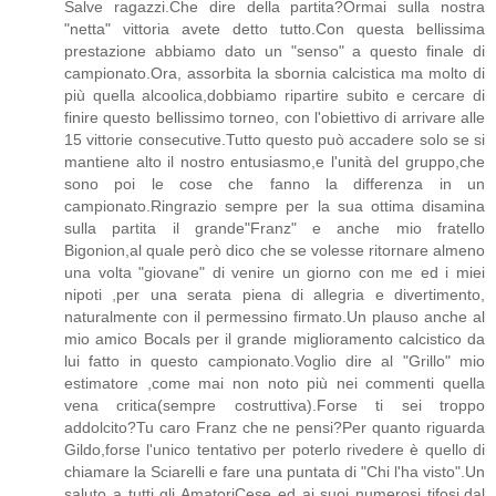
Salve ragazzi.Che dire della partita?Ormai sulla nostra
"netta" vittoria avete detto tutto.Con questa bellissima
prestazione abbiamo dato un "senso" a questo finale di
campionato.Ora, assorbita la sbornia calcistica ma molto di
più quella alcoolica,dobbiamo ripartire subito e cercare di
finire questo bellissimo torneo, con l'obiettivo di arrivare alle
15 vittorie consecutive.Tutto questo può accadere solo se si
mantiene alto il nostro entusiasmo,e l'unità del gruppo,che
sono poi le cose che fanno la differenza in un
campionato.Ringrazio sempre per la sua ottima disamina
sulla partita il grande"Franz" e anche mio fratello
Bigonion,al quale però dico che se volesse ritornare almeno
una volta "giovane" di venire un giorno con me ed i miei
nipoti ,per una serata piena di allegria e divertimento,
naturalmente con il permessino firmato.Un plauso anche al
mio amico Bocals per il grande miglioramento calcistico da
lui fatto in questo campionato.Voglio dire al "Grillo" mio
estimatore ,come mai non noto più nei commenti quella
vena critica(sempre costruttiva).Forse ti sei troppo
addolcito?Tu caro Franz che ne pensi?Per quanto riguarda
Gildo,forse l'unico tentativo per poterlo rivedere è quello di
chiamare la Sciarelli e fare una puntata di "Chi l'ha visto".Un
saluto a tutti gli AmatoriCese ed ai suoi numerosi tifosi,dal