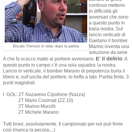
continuo mettono
in difficoltà gli
avversari che sono
a questo punto in
balia nostra. Sul
lancio verticale di
Gaetano il bomber
Marino inventa una
Bocals-Tremors in relax dopo la partita
soluzione da serie
E' il delirio
A che fa scacco matto al portiere avversario.
. A
questo punto in campo c'è una sola squadra: la nostra.
Lancio in verticale, il bomber Marano di prepotenza burla il
libero e, sull'uscita del portiere, lo beffa a lato. Partita finita. 3
punti magistrali.
I GOL: 2T Nazareno Cipollone (Nazza)
2T Mario Cosimati (ZZ.10)
2T Marino Murzilli
2T Michele Marano
Tutti bravi, assolutamente. Il campionato per noi può finire
così (manca la pecora....)