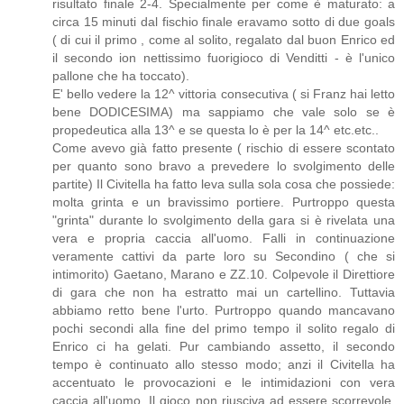
risultato finale 2-4. Specialmente per come è maturato: a
circa 15 minuti dal fischio finale eravamo sotto di due goals
( di cui il primo , come al solito, regalato dal buon Enrico ed
il secondo ion nettissimo fuorigioco di Venditti - è l'unico
pallone che ha toccato).
E' bello vedere la 12^ vittoria consecutiva ( si Franz hai letto
bene DODICESIMA) ma sappiamo che vale solo se è
propedeutica alla 13^ e se questa lo è per la 14^ etc.etc..
Come avevo già fatto presente ( rischio di essere scontato
per quanto sono bravo a prevedere lo svolgimento delle
partite) Il Civitella ha fatto leva sulla sola cosa che possiede:
molta grinta e un bravissimo portiere. Purtroppo questa
"grinta" durante lo svolgimento della gara si è rivelata una
vera e propria caccia all'uomo. Falli in continuazione
veramente cattivi da parte loro su Secondino ( che si
intimorito) Gaetano, Marano e ZZ.10. Colpevole il Direttiore
di gara che non ha estratto mai un cartellino. Tuttavia
abbiamo retto bene l'urto. Purtroppo quando mancavano
pochi secondi alla fine del primo tempo il solito regalo di
Enrico ci ha gelati. Pur cambiando assetto, il secondo
tempo è continuato allo stesso modo; anzi il Civitella ha
accentuato le provocazioni e le intimidazioni con vera
caccia all'uomo. Il gioco non riusciva ad essere scorrevole.