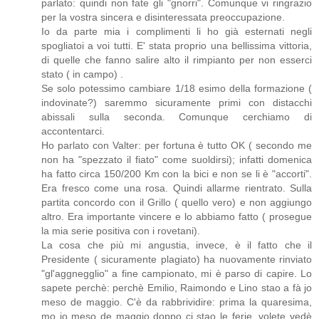
parlato: quindi non fate gli "gnorri". Comunque vi ringrazio
per la vostra sincera e disinteressata preoccupazione.
Io da parte mia i complimenti li ho già esternati negli
spogliatoi a voi tutti. E' stata proprio una bellissima vittoria,
di quelle che fanno salire alto il rimpianto per non esserci
stato ( in campo) .
Se solo potessimo cambiare 1/18 esimo della formazione (
indovinate?) saremmo sicuramente primi con distacchi
abissali sulla seconda. Comunque cerchiamo di
accontentarci.
Ho parlato con Valter: per fortuna è tutto OK ( secondo me
non ha "spezzato il fiato" come suoldirsi); infatti domenica
ha fatto circa 150/200 Km con la bici e non se li è "accorti".
Era fresco come una rosa. Quindi allarme rientrato. Sulla
partita concordo con il Grillo ( quello vero) e non aggiungo
altro. Era importante vincere e lo abbiamo fatto ( prosegue
la mia serie positiva con i rovetani).
La cosa che più mi angustia, invece, è il fatto che il
Presidente ( sicuramente plagiato) ha nuovamente rinviato
"gl'aggnegglio" a fine campionato, mi è parso di capire. Lo
sapete perchè: perchè Emilio, Raimondo e Lino stao a fà jo
meso de maggio. C'è da rabbrividire: prima la quaresima,
mo jo meso de maggio doppo ci stao le ferie, volete vedè