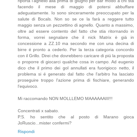
riporta l'agnello alla prima di giugno per dar modo a chi sta
facendo il mese di maggio di potersi abbuffare
adeguatamente. Io sono sinceramente preoccupato per la
salute di Bocals. Non so se ce la farà a reggere tutto
maggio senza un pezzettino di agnello. Quanto a massimo,
oltre ad essere contento del fatto che stia ritornando in
forma, vorrei segnalare che il nick Matrix è giá in
concessione a ZZ.10 ma secondo me con una decina di
birre é pronto a cederlo. Per la terza categoria concordo
con il Grillo. Direi che dovrebbero caricare di piú la proposta
o proporre di giocarci qualche cosa in campo. Ad eugenio
dico che il primo dei gol annullati era fuorigioco netto, il
problema si é generato dal fatto che l'arbitro ha lasciato
proseguire troppo l'azione prima di fischiare, generando
l'equivoco.
Mi raccomando NON MOLLLEMO MAAAAAAIII!!!
Concentrati x sabato.
P.S. ho sentito che al posto di Marano gioca
JoRuscio...mister confermi?
Rispondi