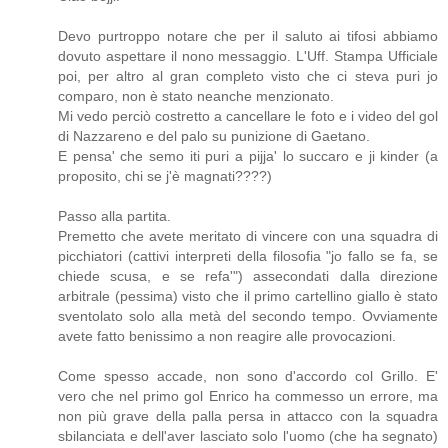
Devo purtroppo notare che per il saluto ai tifosi abbiamo
dovuto aspettare il nono messaggio. L'Uff. Stampa Ufficiale
poi, per altro al gran completo visto che ci steva puri jo
comparo, non è stato neanche menzionato.
Mi vedo perciò costretto a cancellare le foto e i video del gol
di Nazzareno e del palo su punizione di Gaetano.
E pensa' che semo iti puri a pijja' lo succaro e ji kinder (a
proposito, chi se j'è magnati????)
Passo alla partita.
Premetto che avete meritato di vincere con una squadra di
picchiatori (cattivi interpreti della filosofia "jo fallo se fa, se
chiede scusa, e se refa'") assecondati dalla direzione
arbitrale (pessima) visto che il primo cartellino giallo è stato
sventolato solo alla metà del secondo tempo. Ovviamente
avete fatto benissimo a non reagire alle provocazioni.
Come spesso accade, non sono d'accordo col Grillo. E'
vero che nel primo gol Enrico ha commesso un errore, ma
non più grave della palla persa in attacco con la squadra
sbilanciata e dell'aver lasciato solo l'uomo (che ha segnato)