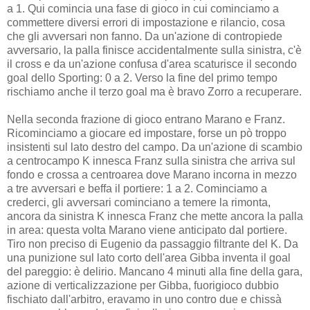
a 1. Qui comincia una fase di gioco in cui cominciamo a
commettere diversi errori di impostazione e rilancio, cosa
che gli avversari non fanno. Da un'azione di contropiede
avversario, la palla finisce accidentalmente sulla sinistra, c'è
il cross e da un'azione confusa d'area scaturisce il secondo
goal dello Sporting: 0 a 2. Verso la fine del primo tempo
rischiamo anche il terzo goal ma è bravo Zorro a recuperare.
Nella seconda frazione di gioco entrano Marano e Franz.
Ricominciamo a giocare ed impostare, forse un pò troppo
insistenti sul lato destro del campo. Da un'azione di scambio
a centrocampo K innesca Franz sulla sinistra che arriva sul
fondo e crossa a centroarea dove Marano incorna in mezzo
a tre avversari e beffa il portiere: 1 a 2. Cominciamo a
crederci, gli avversari cominciano a temere la rimonta,
ancora da sinistra K innesca Franz che mette ancora la palla
in area: questa volta Marano viene anticipato dal portiere.
Tiro non preciso di Eugenio da passaggio filtrante del K. Da
una punizione sul lato corto dell'area Gibba inventa il goal
del pareggio: è delirio. Mancano 4 minuti alla fine della gara,
azione di verticalizzazione per Gibba, fuorigioco dubbio
fischiato dall'arbitro, eravamo in uno contro due e chissà